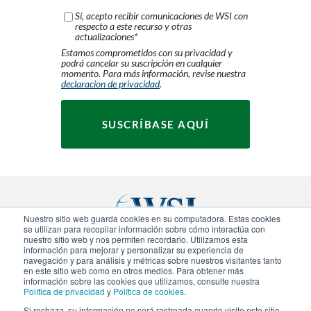
Sí, acepto recibir comunicaciones de WSI con
respecto a este recurso y otras
actualizaciones
*
Estamos comprometidos con su privacidad y
podrá cancelar su suscripción en cualquier
momento. Para más información, revise nuestra
declaracion de privacidad
.
Nuestro sitio web guarda cookies en su computadora. Estas cookies
se utilizan para recopilar información sobre cómo interactúa con
nuestro sitio web y nos permiten recordarlo. Utilizamos esta
información para mejorar y personalizar su experiencia de
navegación y para análisis y métricas sobre nuestros visitantes tanto
© 2020-
2026
WSI. Todos los derechos reservados.
en este sitio web como en otros medios. Para obtener más
WSI ICE y WSI IM son marcas registradas.
información sobre las cookies que utilizamos, consulte nuestra
Declaracion de Privacidad
.
Politica de Cookies
. Cada
Política de privacidad
y
Política de cookies
.
agencia de WSI es independiente en propiedad y
Si rechaza, su información no será rastreada cuando visite este sitio