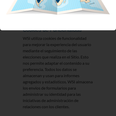
no está vinculada a ninguna otra
información que almacenamos sobre
usted.
Cookies de Funcionalidad
WSI utiliza cookies de funcionalidad
para mejorar la experiencia del usuario
mediante el seguimiento de las
elecciones que realiza en el Sitio. Esto
nos permite adaptar el contenido a su
preferencia. Todos los datos se
almacenan y usan para informes
agregados y estadísticos. WSI almacena
los envíos de formularios para
administrar su identidad para las
iniciativas de administración de
relaciones con los clientes.