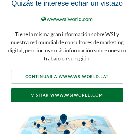
Quizás te interese echar un vistazo
visitante está incluido en la muestra
que se utiliza para generar embudos.
www.wsiworld.com
Wistia
Tiene la misma gran información sobre WSI y
Nombre de la cookie
:
nuestra red mundial de consultores de marketing
__distillery
digital, pero incluye más información sobre nuestro
muxData
trabajo en su región.
Propósito
:
Wistia es una plataforma de
CONTINUAR A WWW.WSIWORLD.LAT
alojamiento de video utilizada por
nuestro reproductor de video en el
VISITAR WWW.WSIWORLD.COM
Sitio. La información recopilada se usa
para ver dónde se detuvo la interacción
con un video si el video se reprodujo y
permite la continuación de la
reproducción. Wistia nunca identifica a
la persona o su información personal y