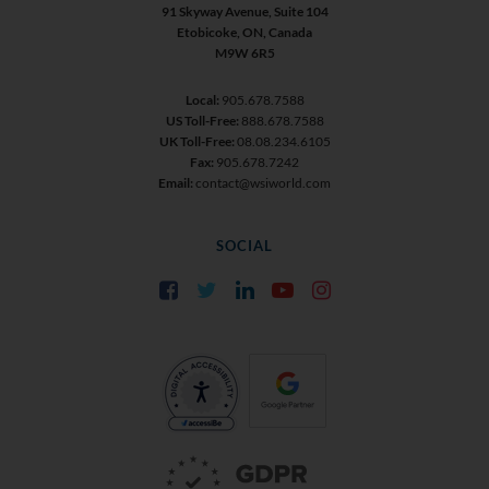
91 Skyway Avenue, Suite 104
Etobicoke, ON, Canada
M9W 6R5
Local:
905.678.7588
US Toll-Free:
888.678.7588
UK Toll-Free:
08.08.234.6105
Fax:
905.678.7242
Email:
contact@wsiworld.com
SOCIAL
Facebook
Twitter
LinkedIn
YouTube
Instagram