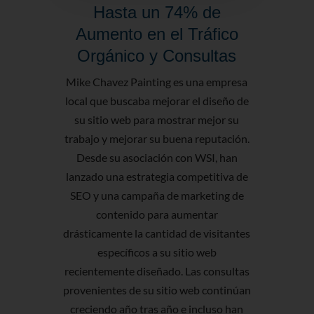
Hasta un 74% de
Aumento
Aumento en el Tráfico
Línea 
Orgánico y Consultas
Debido a 
optimizada y
Mike Chavez Painting es una empresa
Mama est
local que buscaba mejorar el diseño de
potenciales 
su sitio web para mostrar mejor su
calificadas e
trabajo y mejorar su buena reputación.
WSI les p
Desde su asociación con WSI, han
actividades 
lanzado una estrategia competitiva de
A través de
SEO y una campaña de marketing de
y SEO, las
contenido para aumentar
Clínica da
drásticamente la cantidad de visitantes
del 100% y
específicos a su sitio web
en un 58%,
recientemente diseñado. Las consultas
un aumen
provenientes de su sitio web continúan
ingresos
creciendo año tras año e incluso han