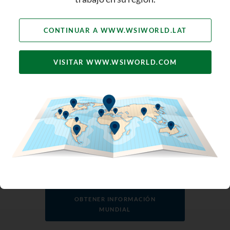
CONTINUAR A WWW.WSIWORLD.LAT
VISITAR WWW.WSIWORLD.COM
Aprovechando la Experiencia
Global
Nuestros consultores pueden
aprovechar la capacidad intelectual
colectiva de la red WSI. Con oficinas en
todo el mundo, estamos en el pulso
global del marketing digital.
OBTENER INFORMACIÓN
MUNDIAL