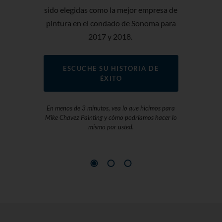
permitieron
sido elegidas como la mejor empresa de
habían inv
pintura en el condado de Sonoma para
2017 y 2018.
APREND
ESCUCHE SU HISTORIA DE
ÉXITO
Descargue su co
da Mama y de
En menos de 3 minutos, vea lo que hicimos para
r
Mike Chavez Painting y cómo podríamos hacer lo
mismo por usted.