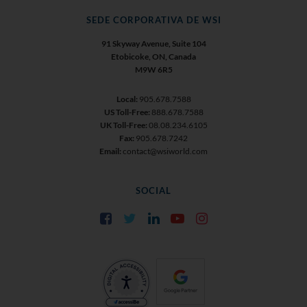
SEDE CORPORATIVA DE WSI
91 Skyway Avenue, Suite 104
Etobicoke, ON, Canada
M9W 6R5
Local:
905.678.7588
US Toll-Free:
888.678.7588
UK Toll-Free:
08.08.234.6105
Fax:
905.678.7242
Email:
contact@wsiworld.com
SOCIAL
Facebook
Twitter
LinkedIn
YouTube
Instagram