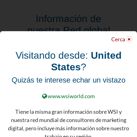
Información de
nuestra Red global
Cerca
de Marketing
Digital aplicada a
Visitando desde:
United
su negocio local
States
?
Con oficinas en todo el mundo y
Quizás te interese echar un vistazo
más de dos décadas de experiencia
en marketing digital, su Consultor
www.wsiworld.com
WSI aporta una profunda
experiencia y conocimientos
Tiene la misma gran información sobre WSI y
directamente a su estrategia de
nuestra red mundial de consultores de marketing
marketing.
digital, pero incluye más información sobre nuestro
trabajo en su región.