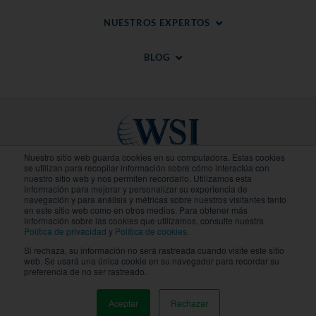
NUESTROS EXPERTOS
BLOG
Nuestro sitio web guarda cookies en su computadora. Estas cookies
se utilizan para recopilar información sobre cómo interactúa con
nuestro sitio web y nos permiten recordarlo. Utilizamos esta
Sitios Regionales
información para mejorar y personalizar su experiencia de
navegación y para análisis y métricas sobre nuestros visitantes tanto
en este sitio web como en otros medios. Para obtener más
© 2020-
2026
WSI. Todos los derechos reservados.
información sobre las cookies que utilizamos, consulte nuestra
WSI ICE y WSI IM son marcas registradas.
Política de privacidad
y
Política de cookies
.
Declaracion de Privacidad
.
Politica de Cookies
. Cada
Si rechaza, su información no será rastreada cuando visite este sitio
agencia de WSI es independiente en propiedad y
web. Se usará una única cookie en su navegador para recordar su
operación.
preferencia de no ser rastreado.
Aceptar
Rechazar
MENU