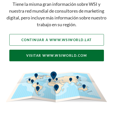
COMPLETO DE SERVICIOS DE
Tiene la misma gran información sobre WSI y
MARKETING DIGITAL
nuestra red mundial de consultores de marketing
digital, pero incluye más información sobre nuestro
trabajo en su región.
CONTINUAR A WWW.WSIWORLD.LAT
Adquiera Más Clientes
VISITAR WWW.WSIWORLD.COM
Potenciales y Ventas
OBTENGA MÁS CLIENTES
POTENCIALES