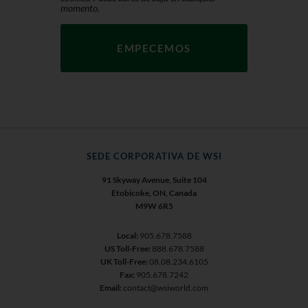
momento.
SEDE CORPORATIVA DE WSI
91 Skyway Avenue, Suite 104
Etobicoke, ON, Canada
M9W 6R5
Local:
905.678.7588
US Toll-Free:
888.678.7588
UK Toll-Free:
08.08.234.6105
Fax:
905.678.7242
Email:
contact@wsiworld.com