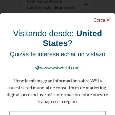
Creemos en el poder
transformador de una idea.
Cerca
Visitando desde:
United
States
?
Aprenda Cómo
Quizás te interese echar un vistazo
Llegamos Aquí
www.wsiworld.com
El mundo del marketing en el que
vivimos ha cambiado
Tiene la misma gran información sobre WSI y
profundamente desde que WSI
nuestra red mundial de consultores de marketing
comenzó nuestra jornada. Como
digital, pero incluye más información sobre nuestro
empresa, somos resistentes y
trabajo en su región.
hemos aprendido cómo
adaptarnos y cómo ayudar a otras