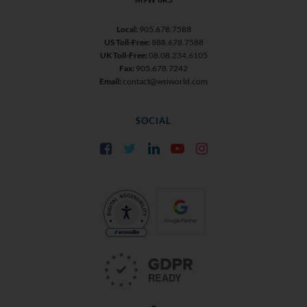
Local:
905.678.7588
US Toll-Free:
888.678.7588
UK Toll-Free:
08.08.234.6105
Fax:
905.678.7242
Email:
contact@wsiworld.com
SOCIAL
Facebook
Twitter
LinkedIn
YouTube
Instagram