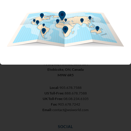
EMPECEMOS
SEDE CORPORATIVA DE WSI
91 Skyway Avenue, Suite 104
Etobicoke, ON, Canada
M9W 6R5
Local:
905.678.7588
US Toll-Free:
888.678.7588
UK Toll-Free:
08.08.234.6105
Fax:
905.678.7242
Email:
contact@wsiworld.com
SOCIAL