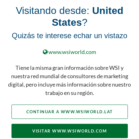
espacio digital es una herramienta esencial
Visitando desde:
United
para que Clínica da Mama se posicione en
un campo cada vez más competitivo".
States
?
Julio César Vieira dos Santos -
Quizás te interese echar un vistazo
Clínica da Mama, Propietario
www.wsiworld.com
Tiene la misma gran información sobre WSI y
nuestra red mundial de consultores de marketing
digital, pero incluye más información sobre nuestro
Nos encantaría que
trabajo en su región.
seas nuestra
próxima historia de
CONTINUAR A WWW.WSIWORLD.LAT
éxito del cliente.
VISITAR WWW.WSIWORLD.COM