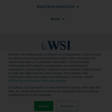
NUESTROS EXPERTOS
BLOG
Nuestro sitio web guarda cookies en su computadora. Estas cookies
se utilizan para recopilar información sobre cómo interactúa con
nuestro sitio web y nos permiten recordarlo. Utilizamos esta
Sitios Regionales
información para mejorar y personalizar su experiencia de
navegación y para análisis y métricas sobre nuestros visitantes tanto
en este sitio web como en otros medios. Para obtener más
© 2020-
2026
WSI. Todos los derechos reservados.
información sobre las cookies que utilizamos, consulte nuestra
WSI ICE y WSI IM son marcas registradas.
Política de privacidad
y
Política de cookies
.
Declaracion de Privacidad
.
Politica de Cookies
. Cada
Si rechaza, su información no será rastreada cuando visite este sitio
agencia de WSI es independiente en propiedad y
web. Se usará una única cookie en su navegador para recordar su
operación.
preferencia de no ser rastreado.
Aceptar
Rechazar
MENU