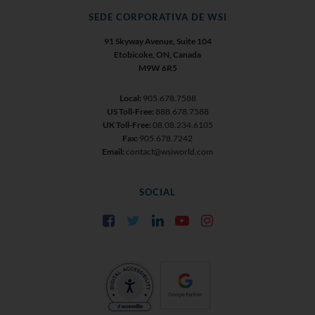
SEDE CORPORATIVA DE WSI
91 Skyway Avenue, Suite 104
Etobicoke, ON, Canada
M9W 6R5
Local:
905.678.7588
US Toll-Free:
888.678.7588
UK Toll-Free:
08.08.234.6105
Fax:
905.678.7242
Email:
contact@wsiworld.com
SOCIAL
Facebook
Twitter
LinkedIn
YouTube
Instagram