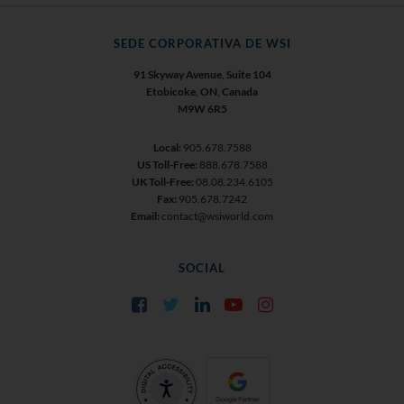
SEDE CORPORATIVA DE WSI
91 Skyway Avenue, Suite 104
Etobicoke, ON, Canada
M9W 6R5
Local:
905.678.7588
US Toll-Free:
888.678.7588
UK Toll-Free:
08.08.234.6105
Fax:
905.678.7242
Email:
contact@wsiworld.com
SOCIAL
Facebook
Twitter
LinkedIn
YouTube
Instagram