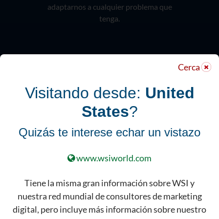
adaptarnos a cualquier problema que
tenga.
Cerca
Visitando desde:
United
States
?
Quizás te interese echar un vistazo
Hable hoy con un
www.wsiworld.com
Experto de WSI
Tiene la misma gran información sobre WSI y
Deje sus datos de contacto, y
nuestra red mundial de consultores de marketing
haremos un seguimiento con uno
digital, pero incluye más información sobre nuestro