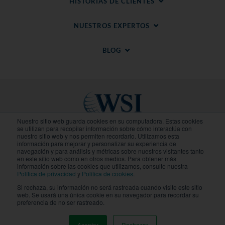
HISTORIAS DE CLIENTES
NUESTROS EXPERTOS
BLOG
Nuestro sitio web guarda cookies en su computadora. Estas cookies
se utilizan para recopilar información sobre cómo interactúa con
nuestro sitio web y nos permiten recordarlo. Utilizamos esta
Sitios Regionales
información para mejorar y personalizar su experiencia de
navegación y para análisis y métricas sobre nuestros visitantes tanto
en este sitio web como en otros medios. Para obtener más
© 2020-
2026
WSI. Todos los derechos reservados.
información sobre las cookies que utilizamos, consulte nuestra
WSI ICE y WSI IM son marcas registradas.
Política de privacidad
y
Política de cookies
.
Declaracion de Privacidad
.
Politica de Cookies
. Cada
Si rechaza, su información no será rastreada cuando visite este sitio
agencia de WSI es independiente en propiedad y
web. Se usará una única cookie en su navegador para recordar su
operación.
preferencia de no ser rastreado.
Aceptar
Rechazar