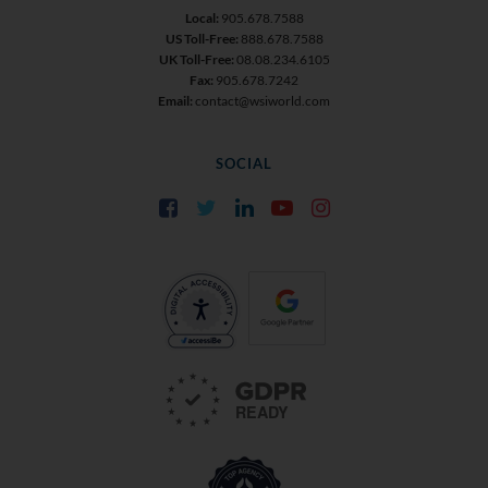
Local:
905.678.7588
US Toll-Free:
888.678.7588
UK Toll-Free:
08.08.234.6105
Fax:
905.678.7242
Email:
contact@wsiworld.com
SOCIAL
Facebook
Twitter
LinkedIn
YouTube
Instagram