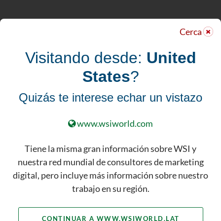
Servicios de
Cerca
Marketing Digital
Visitando desde:
United
para Adquirir Más
States
?
Clientes
Quizás te interese echar un vistazo
Potenciales y
Ventas
www.wsiworld.com
DESCUBRE NUESTRO PAQUETE
Tiene la misma gran información sobre WSI y
COMPLETO DE SERVICIOS DE
nuestra red mundial de consultores de marketing
MARKETING DIGITAL
digital, pero incluye más información sobre nuestro
trabajo en su región.
Utilizando técnicas como
investigación competitiva,
CONTINUAR A WWW.WSIWORLD.LAT