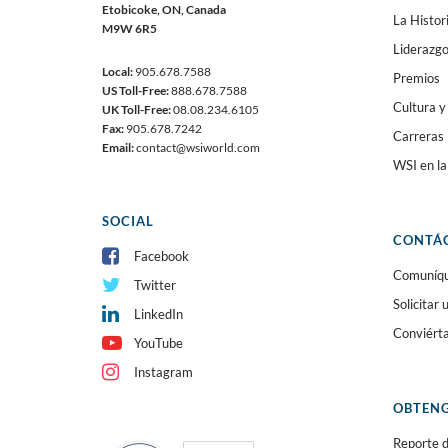
Etobicoke, ON, Canada
La Histor
M9W 6R5
Liderazg
Local:
905.678.7588
Premios
US Toll-Free:
888.678.7588
Cultura y
UK Toll-Free:
08.08.234.6105
Fax:
905.678.7242
Carreras
Email:
contact@wsiworld.com
WSI en l
SOCIAL
CONTÁ
Facebook
Comuníque
Twitter
Solicitar
LinkedIn
Conviért
YouTube
Instagram
OBTENG
Reporte d