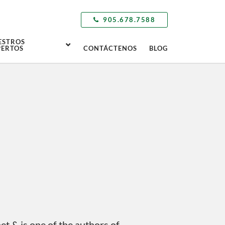
905.678.7588
ESTROS
PERTOS
CONTÁCTENOS
BLOG
t & is one of the authors of