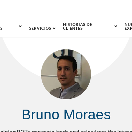
HISTORIAS DE
NU
S
SERVICIOS
CLIENTES
EX
Bruno Moraes
elping B2Bs generate leads and sales from the interne