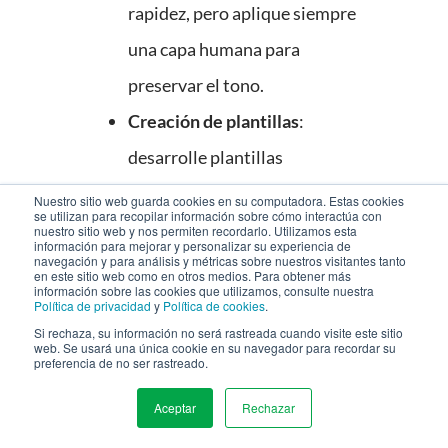
rapidez, pero aplique siempre
una capa humana para
preservar el tono.
Creación de plantillas
:
desarrolle plantillas
reutilizables para gráficos,
Nuestro sitio web guarda cookies en su computadora. Estas cookies
se utilizan para recopilar información sobre cómo interactúa con
correos electrónicos y
nuestro sitio web y nos permiten recordarlo. Utilizamos esta
información para mejorar y personalizar su experiencia de
navegación y para análisis y métricas sobre nuestros visitantes tanto
publicaciones sociales.
en este sitio web como en otros medios. Para obtener más
información sobre las cookies que utilizamos, consulte nuestra
Programación y
Política de privacidad
y
Política de cookies
.
Si rechaza, su información no será rastreada cuando visite este sitio
automatización
: plataformas
web. Se usará una única cookie en su navegador para recordar su
preferencia de no ser rastreado.
como HubSpot, Hootsuite o
Buffer pueden apoyar una
Aceptar
Rechazar
MENU
distribución consistente, pero