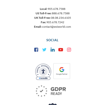
Local:
905.678.7588
US Toll-Free:
888.678.7588
UK Toll-Free:
08.08.234.6105
Fax:
905.678.7242
Email:
contact@wsiworld.com
SOCIAL
Facebook
Twitter
LinkedIn
YouTube
Instagram