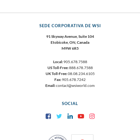
SEDE CORPORATIVA DE WSI
91 Skyway Avenue, Suite 104
Etobicoke, ON, Canada
M9W 6R5
Local:
905.678.7588
US Toll-Free:
888.678.7588
UK Toll-Free:
08.08.234.6105
Fax:
905.678.7242
Email:
contact@wsiworld.com
SOCIAL
Facebook
Twitter
LinkedIn
YouTube
Instagram