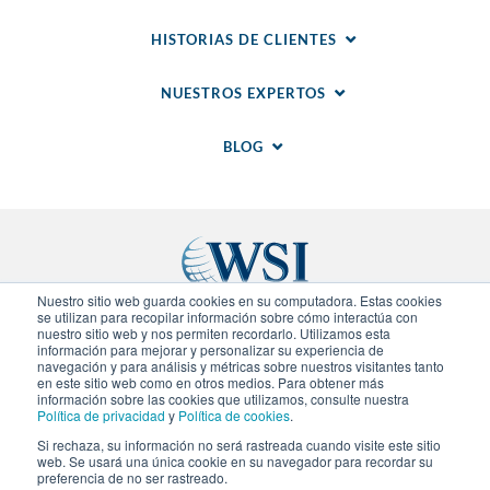
HISTORIAS DE CLIENTES
NUESTROS EXPERTOS
BLOG
Nuestro sitio web guarda cookies en su computadora. Estas cookies
se utilizan para recopilar información sobre cómo interactúa con
nuestro sitio web y nos permiten recordarlo. Utilizamos esta
Sitios Regionales
información para mejorar y personalizar su experiencia de
navegación y para análisis y métricas sobre nuestros visitantes tanto
en este sitio web como en otros medios. Para obtener más
© 2020-
2026
WSI. Todos los derechos reservados.
información sobre las cookies que utilizamos, consulte nuestra
WSI ICE y WSI IM son marcas registradas.
Política de privacidad
y
Política de cookies
.
Declaracion de Privacidad
.
Politica de Cookies
. Cada
Si rechaza, su información no será rastreada cuando visite este sitio
agencia de WSI es independiente en propiedad y
web. Se usará una única cookie en su navegador para recordar su
operación.
preferencia de no ser rastreado.