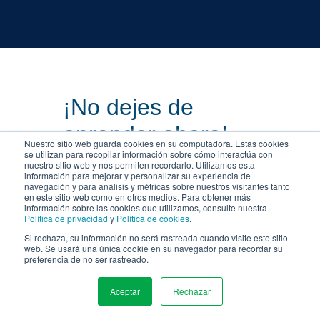
¡No dejes de
aprender ahora!
Nuestro sitio web guarda cookies en su computadora. Estas cookies
se utilizan para recopilar información sobre cómo interactúa con
Aquí hay algunas otras
nuestro sitio web y nos permiten recordarlo. Utilizamos esta
información para mejorar y personalizar su experiencia de
publicaciones de blog que te
navegación y para análisis y métricas sobre nuestros visitantes tanto
en este sitio web como en otros medios. Para obtener más
pueden interesar.
información sobre las cookies que utilizamos, consulte nuestra
Política de privacidad
y
Política de cookies
.
VER TODO EL BLOG
Si rechaza, su información no será rastreada cuando visite este sitio
web. Se usará una única cookie en su navegador para recordar su
preferencia de no ser rastreado.
Aceptar
Rechazar
MENU