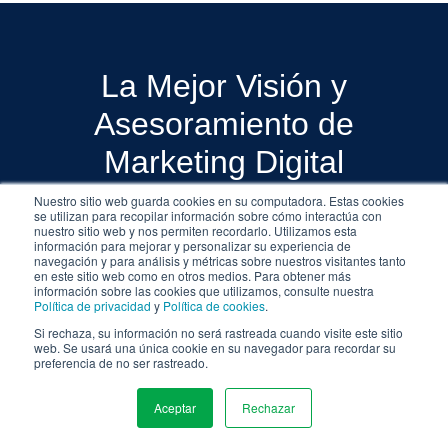
La Mejor Visión y
Asesoramiento de
Marketing Digital
El Blog de Marketing Digital de
Nuestro sitio web guarda cookies en su computadora. Estas cookies
se utilizan para recopilar información sobre cómo interactúa con
WSI es su lugar de referencia para
nuestro sitio web y nos permiten recordarlo. Utilizamos esta
información para mejorar y personalizar su experiencia de
obtener consejos, trucos y mejores
navegación y para análisis y métricas sobre nuestros visitantes tanto
en este sitio web como en otros medios. Para obtener más
prácticas en todo lo relacionado
información sobre las cookies que utilizamos, consulte nuestra
Política de privacidad
y
Política de cookies
.
con el marketing digital. Mira
Si rechaza, su información no será rastreada cuando visite este sitio
nuestras últimas publicaciones.
web. Se usará una única cookie en su navegador para recordar su
preferencia de no ser rastreado.
Aceptar
Rechazar
MENU