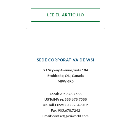
LEE EL ARTÍCULO
SEDE CORPORATIVA DE WSI
91 Skyway Avenue, Suite 104
Etobicoke, ON, Canada
M9W 6R5
Local:
905.678.7588
US Toll-Free:
888.678.7588
UK Toll-Free:
08.08.234.6105
Fax:
905.678.7242
Email:
contact@wsiworld.com