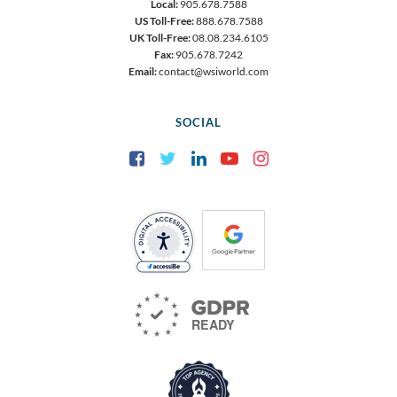
Local:
905.678.7588
US Toll-Free:
888.678.7588
UK Toll-Free:
08.08.234.6105
Fax:
905.678.7242
Email:
contact@wsiworld.com
SOCIAL
Facebook
Twitter
LinkedIn
YouTube
Instagram