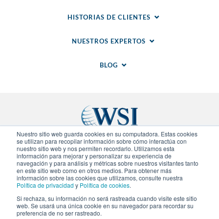
HISTORIAS DE CLIENTES
NUESTROS EXPERTOS
BLOG
Nuestro sitio web guarda cookies en su computadora. Estas cookies
se utilizan para recopilar información sobre cómo interactúa con
nuestro sitio web y nos permiten recordarlo. Utilizamos esta
Sitios Regionales
información para mejorar y personalizar su experiencia de
navegación y para análisis y métricas sobre nuestros visitantes tanto
en este sitio web como en otros medios. Para obtener más
© 2020-
2026
WSI. Todos los derechos reservados.
información sobre las cookies que utilizamos, consulte nuestra
WSI ICE y WSI IM son marcas registradas.
Política de privacidad
y
Política de cookies
.
Declaracion de Privacidad
.
Politica de Cookies
. Cada
Si rechaza, su información no será rastreada cuando visite este sitio
agencia de WSI es independiente en propiedad y
web. Se usará una única cookie en su navegador para recordar su
operación.
preferencia de no ser rastreado.