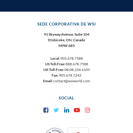
SEDE CORPORATIVA DE WSI
91 Skyway Avenue, Suite 104
Etobicoke, ON, Canada
M9W 6R5
Local:
905.678.7588
US Toll-Free:
888.678.7588
UK Toll-Free:
08.08.234.6105
Fax:
905.678.7242
Email:
contact@wsiworld.com
SOCIAL
Facebook
Twitter
LinkedIn
YouTube
Instagram