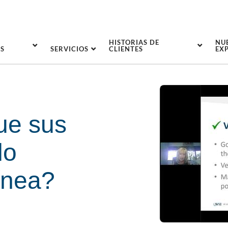
HISTORIAS DE
NU
S
SERVICIOS
CLIENTES
EX
ue sus
lo
ínea?