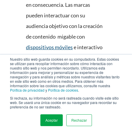
en consecuencia. Las marcas
pueden interactuar con su
audiencia objetivo con la creación
de contenido migable con
dispositivos móviles
e interactivo
que se ajuste adecuadamente a las
Nuestro sitio web guarda cookies en su computadora. Estas cookies
se utilizan para recopilar información sobre cómo interactúa con
plataformas de medios sociales
nuestro sitio web y nos permiten recordarlo. Utilizamos esta
información para mejorar y personalizar su experiencia de
navegación y para análisis y métricas sobre nuestros visitantes tanto
puesto que es ahí donde la
en este sitio web como en otros medios. Para obtener más
información sobre las cookies que utilizamos, consulte nuestra
audiencia pasa gran cantidad de
Política de privacidad
y
Política de cookies
.
Si rechaza, su información no será rastreada cuando visite este sitio
tiempo.
web. Se usará una única cookie en su navegador para recordar su
preferencia de no ser rastreado.
Además, puesto que los
Aceptar
Rechazar
MENU
consumidores evitan cada vez con