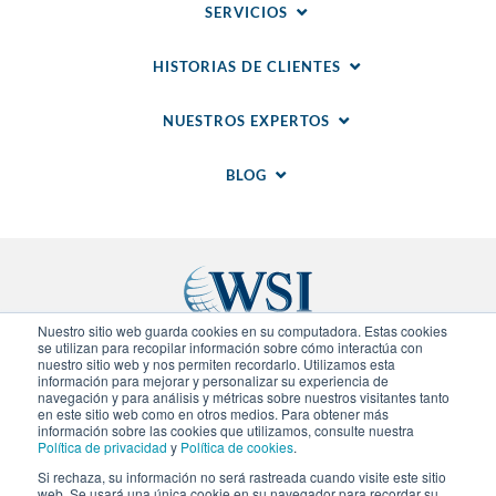
SERVICIOS
HISTORIAS DE CLIENTES
NUESTROS EXPERTOS
BLOG
Nuestro sitio web guarda cookies en su computadora. Estas cookies
se utilizan para recopilar información sobre cómo interactúa con
nuestro sitio web y nos permiten recordarlo. Utilizamos esta
Sitios Regionales
información para mejorar y personalizar su experiencia de
navegación y para análisis y métricas sobre nuestros visitantes tanto
en este sitio web como en otros medios. Para obtener más
© 2020-
2026
WSI. Todos los derechos reservados.
información sobre las cookies que utilizamos, consulte nuestra
WSI ICE y WSI IM son marcas registradas.
Política de privacidad
y
Política de cookies
.
Declaracion de Privacidad
.
Politica de Cookies
. Cada
Si rechaza, su información no será rastreada cuando visite este sitio
agencia de WSI es independiente en propiedad y
web. Se usará una única cookie en su navegador para recordar su