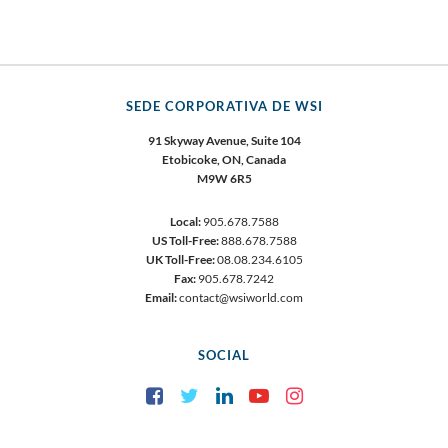
SEDE CORPORATIVA DE WSI
91 Skyway Avenue, Suite 104
Etobicoke, ON, Canada
M9W 6R5
Local:
905.678.7588
US Toll-Free:
888.678.7588
UK Toll-Free:
08.08.234.6105
Fax:
905.678.7242
Email:
contact@wsiworld.com
SOCIAL
Facebook
Twitter
LinkedIn
YouTube
Instagram