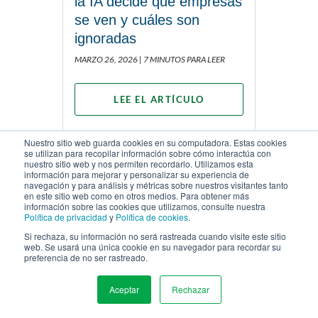
la IA decide qué empresas
se ven y cuáles son
ignoradas
MARZO 26, 2026 |
7 MINUTOS PARA LEER
LEE EL ARTÍCULO
Nuestro sitio web guarda cookies en su computadora. Estas cookies
se utilizan para recopilar información sobre cómo interactúa con
nuestro sitio web y nos permiten recordarlo. Utilizamos esta
información para mejorar y personalizar su experiencia de
navegación y para análisis y métricas sobre nuestros visitantes tanto
en este sitio web como en otros medios. Para obtener más
información sobre las cookies que utilizamos, consulte nuestra
SEDE CORPORATIVA DE WSI
Política de privacidad
y
Política de cookies
.
91 Skyway Avenue, Suite 104
Si rechaza, su información no será rastreada cuando visite este sitio
web. Se usará una única cookie en su navegador para recordar su
Etobicoke, ON, Canada
preferencia de no ser rastreado.
M9W 6R5
Aceptar
Rechazar
Local:
905.678.7588
MENU
US Toll-Free:
888.678.7588
UK Toll-Free:
08.08.234.6105