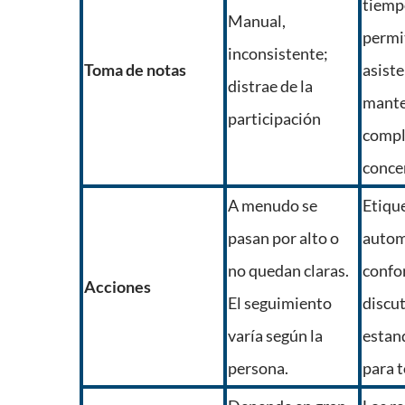
tiempo
Manual,
permit
inconsistente;
Toma de notas
asist
distrae de la
mante
participación
comp
conce
A menudo se
Etiqu
pasan por alto o
autom
no quedan claras.
confo
Acciones
El seguimiento
discu
varía según la
estan
persona.
para t