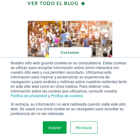
VER TODO EL BLOG
Customer
Experience
Nuestro sitio web guarda cookies en su computadora. Estas cookies
se utilizan para recopilar información sobre cómo interactúa con
nuestro sitio web y nos permiten recordarlo. Utilizamos esta
información para mejorar y personalizar su experiencia de
De los clics a las
navegación y para análisis y métricas sobre nuestros visitantes tanto
en este sitio web como en otros medios. Para obtener más
conversaciones: prepare
información sobre las cookies que utilizamos, consulte nuestra
Política de privacidad
y
Política de cookies
.
un mapa del recorrido del
cliente en la era de la IA
Si rechaza, su información no será rastreada cuando visite este sitio
web. Se usará una única cookie en su navegador para recordar su
preferencia de no ser rastreado.
MARZO 2, 2026 |
9 MINUTOS PARA LEER
Aceptar
Rechazar
MENU
LEE EL ARTÍCULO