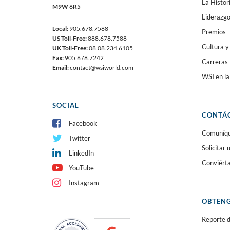
La Histor
M9W 6R5
Liderazg
Local:
905.678.7588
Premios
US Toll-Free:
888.678.7588
Cultura y
UK Toll-Free:
08.08.234.6105
Fax:
905.678.7242
Carreras
Email:
contact@wsiworld.com
WSI en l
SOCIAL
CONTÁ
Facebook
Comuníque
Twitter
Solicitar
LinkedIn
Conviért
YouTube
Instagram
OBTENG
Reporte d