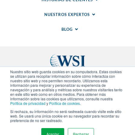
NUESTROS EXPERTOS
BLOG
Nuestro sitio web guarda cookies en su computadora. Estas cookies
se utilizan para recopilar información sobre cómo interactúa con
nuestro sitio web y nos permiten recordarlo. Utilizamos esta
Sitios Regionales
información para mejorar y personalizar su experiencia de
navegación y para análisis y métricas sobre nuestros visitantes tanto
en este sitio web como en otros medios. Para obtener más
© 2020-
2026
WSI. Todos los derechos reservados.
información sobre las cookies que utilizamos, consulte nuestra
WSI ICE y WSI IM son marcas registradas.
Política de privacidad
y
Política de cookies
.
Declaracion de Privacidad
.
Politica de Cookies
. Cada
Si rechaza, su información no será rastreada cuando visite este sitio
agencia de WSI es independiente en propiedad y
web. Se usará una única cookie en su navegador para recordar su
operación.
preferencia de no ser rastreado.
Aceptar
Rechazar