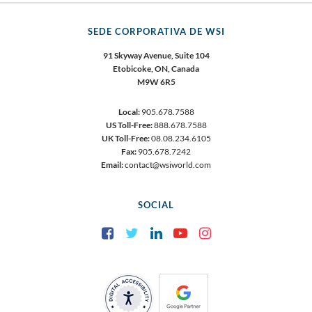
SEDE CORPORATIVA DE WSI
91 Skyway Avenue, Suite 104
Etobicoke, ON, Canada
M9W 6R5
Local:
905.678.7588
US Toll-Free:
888.678.7588
UK Toll-Free:
08.08.234.6105
Fax:
905.678.7242
Email:
contact@wsiworld.com
SOCIAL
Facebook
Twitter
LinkedIn
YouTube
Instagram