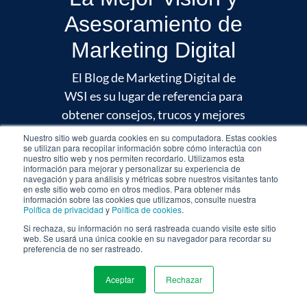
Asesoramiento de
Marketing Digital
El Blog de Marketing Digital de
WSI es su lugar de referencia para
obtener consejos, trucos y mejores
prácticas en todo lo relacionado
Nuestro sitio web guarda cookies en su computadora. Estas cookies
se utilizan para recopilar información sobre cómo interactúa con
con el marketing digital. Mira
nuestro sitio web y nos permiten recordarlo. Utilizamos esta
información para mejorar y personalizar su experiencia de
nuestras últimas publicaciones.
navegación y para análisis y métricas sobre nuestros visitantes tanto
en este sitio web como en otros medios. Para obtener más
información sobre las cookies que utilizamos, consulte nuestra
Política de privacidad
y
Política de cookies
.
Si rechaza, su información no será rastreada cuando visite este sitio
web. Se usará una única cookie en su navegador para recordar su
preferencia de no ser rastreado.
Aceptar
Rechazar
MENU