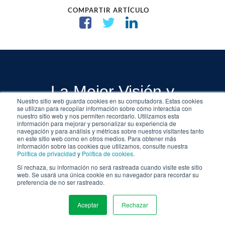
COMPARTIR ARTÍCULO
La Mejor Visión y
Nuestro sitio web guarda cookies en su computadora. Estas cookies
Asesoramiento de
se utilizan para recopilar información sobre cómo interactúa con
nuestro sitio web y nos permiten recordarlo. Utilizamos esta
información para mejorar y personalizar su experiencia de
Marketing Digital
navegación y para análisis y métricas sobre nuestros visitantes tanto
en este sitio web como en otros medios. Para obtener más
información sobre las cookies que utilizamos, consulte nuestra
El Blog de Marketing Digital de
Política de privacidad
y
Política de cookies
.
WSI es su lugar de referencia para
Si rechaza, su información no será rastreada cuando visite este sitio
web. Se usará una única cookie en su navegador para recordar su
obtener consejos, trucos y mejores
preferencia de no ser rastreado.
prácticas en todo lo relacionado
con el marketing digital. Mira
Aceptar
Rechazar
MENU
nuestras últimas publicaciones.