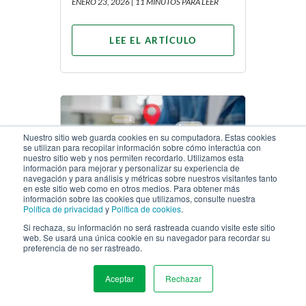
ENERO 23, 2026 |
11 MINUTOS PARA LEER
LEE EL ARTÍCULO
Nuestro sitio web guarda cookies en su computadora. Estas cookies
se utilizan para recopilar información sobre cómo interactúa con
nuestro sitio web y nos permiten recordarlo. Utilizamos esta
información para mejorar y personalizar su experiencia de
SEO
navegación y para análisis y métricas sobre nuestros visitantes tanto
en este sitio web como en otros medios. Para obtener más
información sobre las cookies que utilizamos, consulte nuestra
Política de privacidad
y
Política de cookies
.
Optimización de búsqueda
Si rechaza, su información no será rastreada cuando visite este sitio
web. Se usará una única cookie en su navegador para recordar su
local: las nuevas
preferencia de no ser rastreado.
estrategias para el
crecimiento
Aceptar
Rechazar
MENU
NOVIEMBRE 13, 2025 |
11 MINUTOS PARA