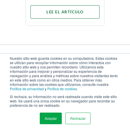
LEE EL ARTÍCULO
SEDE CORPORATIVA DE WSI
Nuestro sitio web guarda cookies en su computadora. Estas cookies
se utilizan para recopilar información sobre cómo interactúa con
nuestro sitio web y nos permiten recordarlo. Utilizamos esta
91 Skyway Avenue, Suite 104
información para mejorar y personalizar su experiencia de
Etobicoke, ON, Canada
navegación y para análisis y métricas sobre nuestros visitantes tanto
M9W 6R5
en este sitio web como en otros medios. Para obtener más
información sobre las cookies que utilizamos, consulte nuestra
Política de privacidad
y
Política de cookies
.
Local:
905.678.7588
US Toll-Free:
888.678.7588
Si rechaza, su información no será rastreada cuando visite este sitio
web. Se usará una única cookie en su navegador para recordar su
UK Toll-Free:
08.08.234.6105
preferencia de no ser rastreado.
Fax:
905.678.7242
Email:
contact@wsiworld.com
Aceptar
Rechazar
MENU
SOCIAL