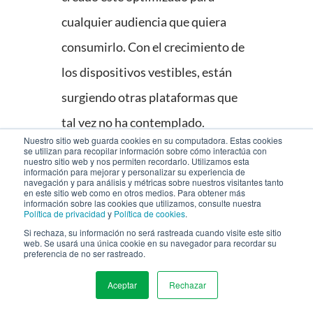
cualquier audiencia que quiera
consumirlo. Con el crecimiento de
los dispositivos vestibles, están
surgiendo otras plataformas que
tal vez no ha contemplado.
Nuestro sitio web guarda cookies en su computadora. Estas cookies
Asegúrese de que su presupuesto
se utilizan para recopilar información sobre cómo interactúa con
nuestro sitio web y nos permiten recordarlo. Utilizamos esta
esté distribuido de forma que
información para mejorar y personalizar su experiencia de
navegación y para análisis y métricas sobre nuestros visitantes tanto
en este sitio web como en otros medios. Para obtener más
pueda invertir en esas tendencias y
información sobre las cookies que utilizamos, consulte nuestra
Política de privacidad
y
Política de cookies
.
no quedar rezagado.
Si rechaza, su información no será rastreada cuando visite este sitio
web. Se usará una única cookie en su navegador para recordar su
preferencia de no ser rastreado.
Marketing basado
Aceptar
Rechazar
en cuentas
MENU