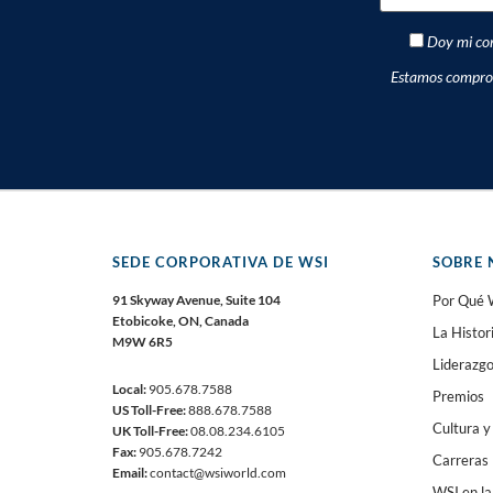
Doy mi con
Estamos comprome
SEDE CORPORATIVA DE WSI
SOBRE 
91 Skyway Avenue, Suite 104
Por Qué 
Etobicoke, ON, Canada
La Histor
M9W 6R5
Liderazg
Local:
905.678.7588
Premios
US Toll-Free:
888.678.7588
Cultura y
UK Toll-Free:
08.08.234.6105
Fax:
905.678.7242
Carreras
Email:
contact@wsiworld.com
WSI en l