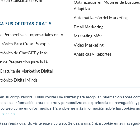
ase en Consultor de WSI
Optimización en Motores de Búsque
Adaptiva
Automatización del Marketing
A SUS OFERTAS GRATIS
Email Marketing
e Perspectivas Empresariales en IA
Marketing Móvil
ctrónico Para Crear Prompts
Video Marketing
ectrónico de ChatGPT y Más
Analíticas y Reportes
n de Preparación para la IA
Gratuita de Marketing Digital
ctrónico Digital Minds
en su computadora. Estas cookies se utilizan para recopilar información sobre cóm
amos esta información para mejorar y personalizar su experiencia de navegación y p
 sitio web como en otros medios. Para obtener más información sobre las cookies qu
e cookies
.
á rastreada cuando visite este sitio web. Se usará una única cookie en su navegad
 derechos reservados. WSI ICE y WSI IM son marcas registradas.
Declaracion de Privac