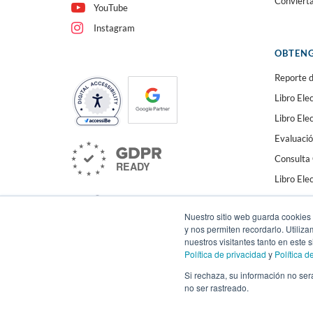
Conviért
YouTube
Instagram
OBTENG
Reporte d
Libro Ele
Libro El
Evaluació
Consulta 
Libro Ele
Nuestro sitio web guarda cookies 
y nos permiten recordarlo. Utiliz
nuestros visitantes tanto en este
Política de privacidad
y
Política d
Si rechaza, su información no ser
no ser rastreado.
© 2020-
2026
WSI. Todos los