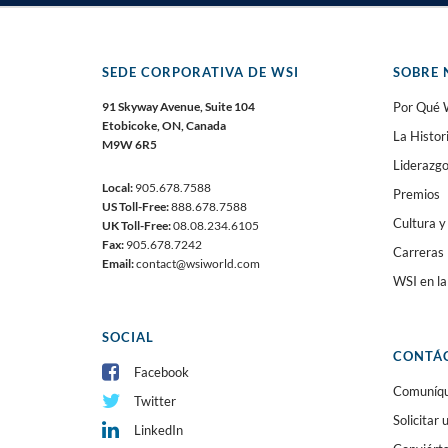
SEDE CORPORATIVA DE WSI
SOBRE 
91 Skyway Avenue, Suite 104
Por Qué 
Etobicoke, ON, Canada
La Histor
M9W 6R5
Liderazg
Local:
905.678.7588
Premios
US Toll-Free:
888.678.7588
Cultura y
UK Toll-Free:
08.08.234.6105
Fax:
905.678.7242
Carreras
Email:
contact@wsiworld.com
WSI en l
SOCIAL
CONTÁ
Facebook
Comuníque
Twitter
Solicitar
LinkedIn