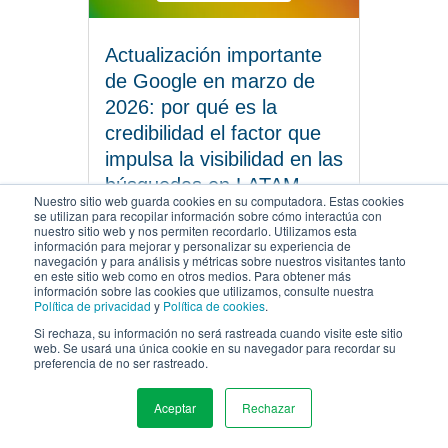
Actualización importante
de Google en marzo de
2026: por qué es la
credibilidad el factor que
impulsa la visibilidad en las
búsquedas en LATAM
Nuestro sitio web guarda cookies en su computadora. Estas cookies
se utilizan para recopilar información sobre cómo interactúa con
ABRIL 28, 2026 |
14 MINUTOS PARA LEER
nuestro sitio web y nos permiten recordarlo. Utilizamos esta
información para mejorar y personalizar su experiencia de
navegación y para análisis y métricas sobre nuestros visitantes tanto
LEE EL ARTÍCULO
en este sitio web como en otros medios. Para obtener más
información sobre las cookies que utilizamos, consulte nuestra
Política de privacidad
y
Política de cookies
.
Si rechaza, su información no será rastreada cuando visite este sitio
web. Se usará una única cookie en su navegador para recordar su
preferencia de no ser rastreado.
Aceptar
Rechazar
MENU