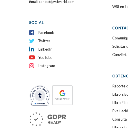
Email:
contact@wsiworld.com
WSI en l
SOCIAL
CONTÁ
Facebook
Comuníque
Twitter
Solicitar
LinkedIn
Conviért
YouTube
Instagram
OBTENG
Reporte d
Libro Ele
Libro El
Evaluació
Consulta 
Libro Ele