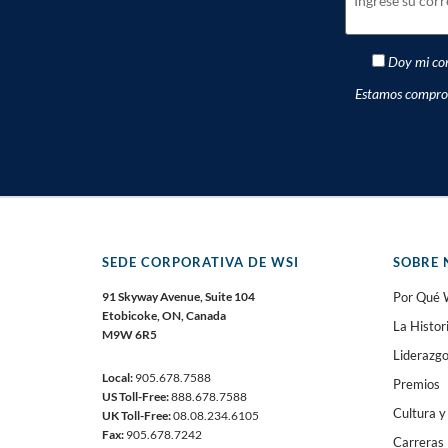
Doy mi con
Estamos comprome
SEDE CORPORATIVA DE WSI
SOBRE 
91 Skyway Avenue, Suite 104
Por Qué 
Etobicoke, ON, Canada
La Histor
M9W 6R5
Liderazg
Local:
905.678.7588
Premios
US Toll-Free:
888.678.7588
Cultura y
UK Toll-Free:
08.08.234.6105
Fax:
905.678.7242
Carreras