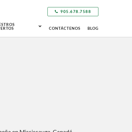
905.678.7588
ESTROS
PERTOS
CONTÁCTENOS
BLOG
peña en Mississauga, Canadá,