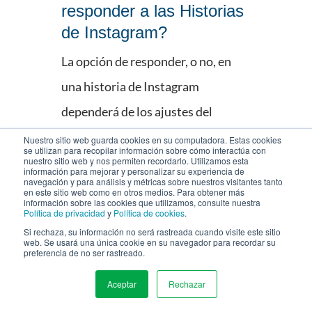
responder a las Historias
de Instagram?
La opción de responder, o no, en
una historia de Instagram
dependerá de los ajustes del
usuario. Es posible deshabilitar las
Nuestro sitio web guarda cookies en su computadora. Estas cookies
se utilizan para recopilar información sobre cómo interactúa con
respuestas completamente o
nuestro sitio web y nos permiten recordarlo. Utilizamos esta
información para mejorar y personalizar su experiencia de
navegación y para análisis y métricas sobre nuestros visitantes tanto
permitirlas solo para seguidores.
en este sitio web como en otros medios. Para obtener más
información sobre las cookies que utilizamos, consulte nuestra
Política de privacidad
y
Política de cookies
.
¿Se ven las Historias de
Si rechaza, su información no será rastreada cuando visite este sitio
web. Se usará una única cookie en su navegador para recordar su
Instagram en orden
preferencia de no ser rastreado.
cronológico?
Aceptar
Rechazar
MENU
El algoritmo de
ranking
para