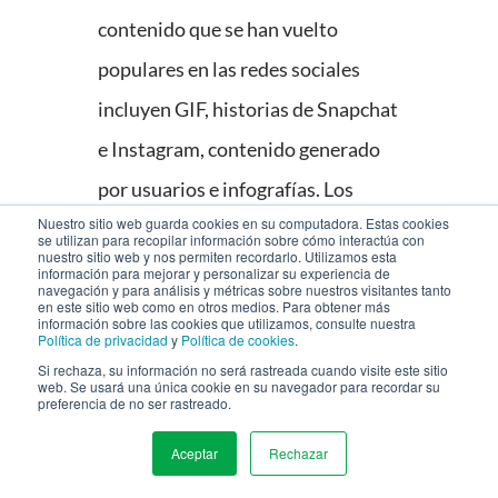
contenido que se han vuelto
populares en las redes sociales
incluyen GIF, historias de Snapchat
e Instagram, contenido generado
por usuarios e infografías. Los
Nuestro sitio web guarda cookies en su computadora. Estas cookies
seres humanos anhelan la
se utilizan para recopilar información sobre cómo interactúa con
nuestro sitio web y nos permiten recordarlo. Utilizamos esta
variedad, y estos ejemplos de
información para mejorar y personalizar su experiencia de
navegación y para análisis y métricas sobre nuestros visitantes tanto
en este sitio web como en otros medios. Para obtener más
contenido que muchas marcas han
información sobre las cookies que utilizamos, consulte nuestra
Política de privacidad
y
Política de cookies
.
estado utilizando mantienen a sus
Si rechaza, su información no será rastreada cuando visite este sitio
web. Se usará una única cookie en su navegador para recordar su
audiencias alerta.
preferencia de no ser rastreado.
Cómo involucrar a
Aceptar
Rechazar
MENU