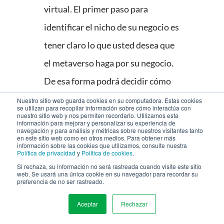
virtual. El primer paso para
identificar el nicho de su negocio es
tener claro lo que usted desea que
el metaverso haga por su negocio.
De esa forma podrá decidir cómo
usar la tecnología para lograrlo.
Nuestro sitio web guarda cookies en su computadora. Estas cookies
se utilizan para recopilar información sobre cómo interactúa con
nuestro sitio web y nos permiten recordarlo. Utilizamos esta
información para mejorar y personalizar su experiencia de
2. Considere un
navegación y para análisis y métricas sobre nuestros visitantes tanto
en este sitio web como en otros medios. Para obtener más
rebranding
información sobre las cookies que utilizamos, consulte nuestra
Política de privacidad
y
Política de cookies
.
Puesto que el metaverso se centra
Si rechaza, su información no será rastreada cuando visite este sitio
web. Se usará una única cookie en su navegador para recordar su
en la conectividad, digital o social,
preferencia de no ser rastreado.
considere un rebranding
Aceptar
Rechazar
MENU
(reposicionamiento de marca) si es