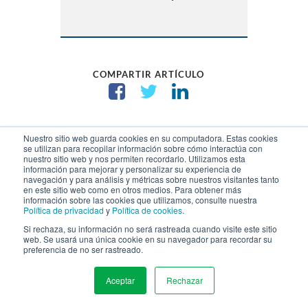
COMPARTIR ARTÍCULO
Nuestro sitio web guarda cookies en su computadora. Estas cookies
se utilizan para recopilar información sobre cómo interactúa con
nuestro sitio web y nos permiten recordarlo. Utilizamos esta
información para mejorar y personalizar su experiencia de
navegación y para análisis y métricas sobre nuestros visitantes tanto
La Mejor Visión y
en este sitio web como en otros medios. Para obtener más
información sobre las cookies que utilizamos, consulte nuestra
Asesoramiento de
Política de privacidad
y
Política de cookies
.
Si rechaza, su información no será rastreada cuando visite este sitio
Marketing Digital
web. Se usará una única cookie en su navegador para recordar su
preferencia de no ser rastreado.
El Blog de Marketing Digital de
Aceptar
Rechazar
WSI es su lugar de referencia para
MENU
obtener consejos, trucos y mejores