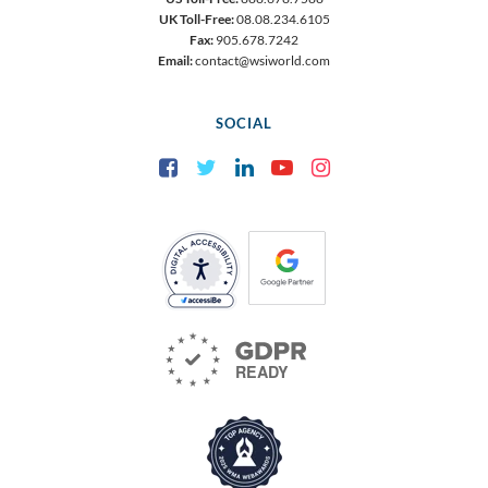
UK Toll-Free:
08.08.234.6105
Fax:
905.678.7242
Email:
contact@wsiworld.com
SOCIAL
Facebook
Twitter
LinkedIn
YouTube
Instagram