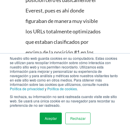
posición cero es básicamente el
Everest, pues es ahí donde
figuraban de manera muy visible
los URLs totalmente optimizados
que estaban clasificados por
encima de la posición #1 en los
Nuestro sitio web guarda cookies en su computadora. Estas cookies
resultados de búsqueda normales.
se utilizan para recopilar información sobre cómo interactúa con
nuestro sitio web y nos permiten recordarlo. Utilizamos esta
información para mejorar y personalizar su experiencia de
Por ejemplo, este es el fragmento
navegación y para análisis y métricas sobre nuestros visitantes tanto
en este sitio web como en otros medios. Para obtener más
destacado en la posición cero para
información sobre las cookies que utilizamos, consulte nuestra
Política de privacidad
y
Política de cookies
.
la búsqueda, “
What is an Android TV
Si rechaza, su información no será rastreada cuando visite este sitio
web. Se usará una única cookie en su navegador para recordar su
box?
” (“¿qué es un dispositivo
preferencia de no ser rastreado.
Android TV?”). Fíjese cómo el
Aceptar
Rechazar
MENU
fragmento destacado le da al