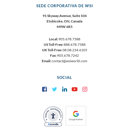
SEDE CORPORATIVA DE WSI
91 Skyway Avenue, Suite 104
Etobicoke, ON, Canada
M9W 6R5
Local:
905.678.7588
US Toll-Free:
888.678.7588
UK Toll-Free:
08.08.234.6105
Fax:
905.678.7242
Email:
contact@wsiworld.com
SOCIAL
Facebook
Twitter
LinkedIn
YouTube
Instagram