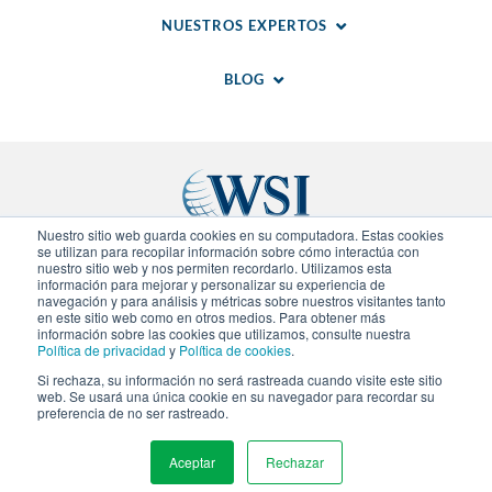
NUESTROS EXPERTOS
BLOG
Nuestro sitio web guarda cookies en su computadora. Estas cookies
se utilizan para recopilar información sobre cómo interactúa con
nuestro sitio web y nos permiten recordarlo. Utilizamos esta
Sitios Regionales
información para mejorar y personalizar su experiencia de
navegación y para análisis y métricas sobre nuestros visitantes tanto
en este sitio web como en otros medios. Para obtener más
© 2020-
2026
WSI. Todos los derechos reservados.
información sobre las cookies que utilizamos, consulte nuestra
WSI ICE y WSI IM son marcas registradas.
Política de privacidad
y
Política de cookies
.
Declaracion de Privacidad
.
Politica de Cookies
. Cada
Si rechaza, su información no será rastreada cuando visite este sitio
agencia de WSI es independiente en propiedad y
web. Se usará una única cookie en su navegador para recordar su
operación.
preferencia de no ser rastreado.
Aceptar
Rechazar
MENU