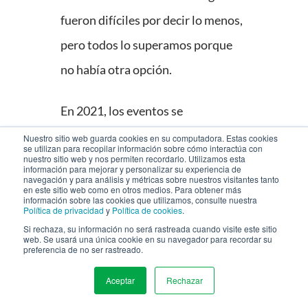
fueron difíciles por decir lo menos,
pero todos lo superamos porque
no había otra opción.
En 2021, los eventos se
planificarán como virtuales desde
Nuestro sitio web guarda cookies en su computadora. Estas cookies
se utilizan para recopilar información sobre cómo interactúa con
nuestro sitio web y nos permiten recordarlo. Utilizamos esta
el principio, y serán mucho mejores
información para mejorar y personalizar su experiencia de
navegación y para análisis y métricas sobre nuestros visitantes tanto
para ello. Incluso
escribimos
en este sitio web como en otros medios. Para obtener más
información sobre las cookies que utilizamos, consulte nuestra
algunos consejos
para ti.
Política de privacidad
y
Política de cookies
.
Si rechaza, su información no será rastreada cuando visite este sitio
web. Se usará una única cookie en su navegador para recordar su
preferencia de no ser rastreado.
Además, los eventos virtuales
mejorarán porque se lanzarán más
Aceptar
Rechazar
MENU
herramientas y servicios para