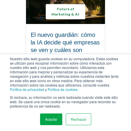
Future of
Marketing & AI
El nuevo guardián: cómo
la IA decide qué empresas
se ven y cuáles son
ignoradas
Nuestro sitio web guarda cookies en su computadora. Estas cookies
se utilizan para recopilar información sobre cómo interactúa con
MARZO 26, 2026 |
7 MINUTOS PARA LEER
nuestro sitio web y nos permiten recordarlo. Utilizamos esta
información para mejorar y personalizar su experiencia de
navegación y para análisis y métricas sobre nuestros visitantes tanto
en este sitio web como en otros medios. Para obtener más
LEE EL ARTÍCULO
información sobre las cookies que utilizamos, consulte nuestra
Política de privacidad
y
Política de cookies
.
Si rechaza, su información no será rastreada cuando visite este sitio
web. Se usará una única cookie en su navegador para recordar su
preferencia de no ser rastreado.
Aceptar
Rechazar
MENU
SEDE CORPORATIVA DE WSI