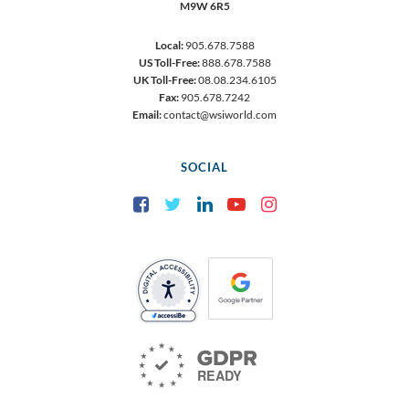
M9W 6R5
Local:
905.678.7588
US Toll-Free:
888.678.7588
UK Toll-Free:
08.08.234.6105
Fax:
905.678.7242
Email:
contact@wsiworld.com
SOCIAL
Facebook
Twitter
LinkedIn
YouTube
Instagram